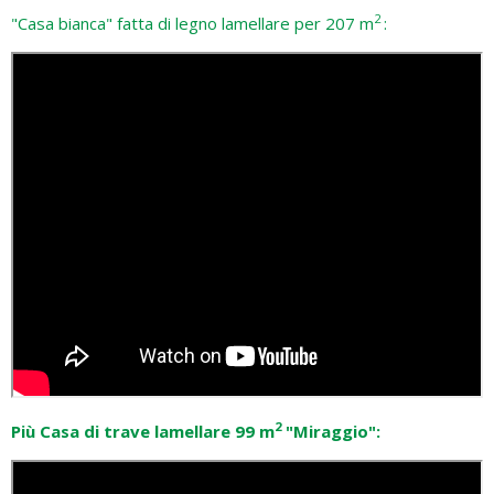
2
"Casa bianca" fatta di legno lamellare per 207 m
:
2
Più Casa di trave lamellare 99 m
"Miraggio":