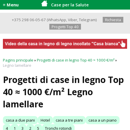
≡ Menu
Case per la Salute
+375 298 06-05-67
(
WhatsApp
,
Viber
,
Telegram
)
Richiesta
Progetti Top 40
Pagins principale
»
Progetti di case in legno Top 40 ≈ 1000 €/m²
»
Legno lamellare
Progetti di case in legno Top
40 ≈ 1000 €/m² Legno
lamellare
casa a due piani
Hotel
casa a tre piani
casa a un piano
4
1
3
2
5
Tronchi rotondi