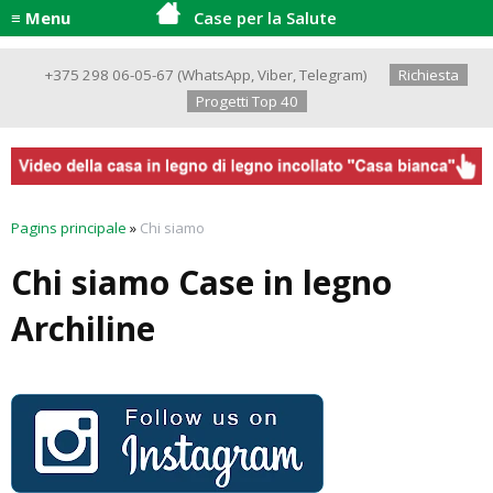
≡ Menu
Case per la Salute
+375 298 06-05-67
(
WhatsApp
,
Viber
,
Telegram
)
Richiesta
Progetti Top 40
Pagins principale
»
Chi siamo
Chi siamo Case in legno
Archiline