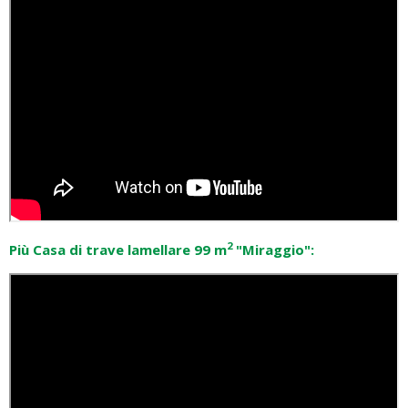
2
Più Casa di trave lamellare 99 m
"Miraggio":