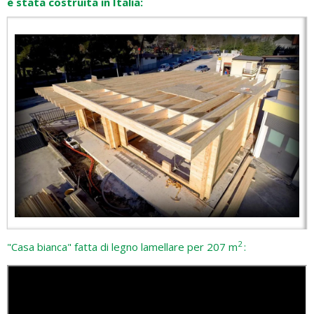
è stata costruita in Italia:
2
"Casa bianca" fatta di legno lamellare per 207 m
: