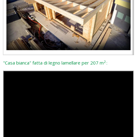
2
"Casa bianca" fatta di legno lamellare per 207 m
: