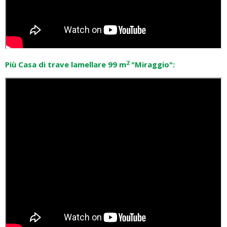
2
Più Casa di trave lamellare 99 m
"Miraggio":