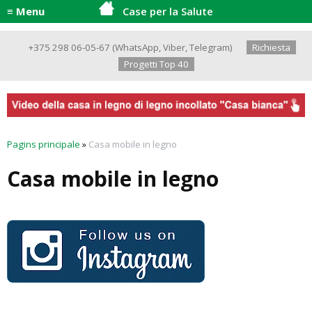
≡ Menu
Case per la Salute
+375 298 06-05-67
(
WhatsApp
,
Viber
,
Telegram
)
Richiesta
Progetti Top 40
Pagins principale
»
Casa mobile in legno
Casa mobile in legno