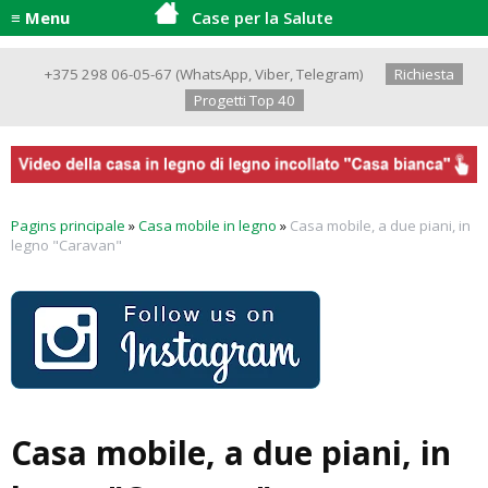
≡ Menu
Case per la Salute
+375 298 06-05-67
(
WhatsApp
,
Viber
,
Telegram
)
Richiesta
Progetti Top 40
Pagins principale
»
Casa mobile in legno
»
Casa mobile, a due piani, in
legno "Caravan"
Casa mobile, a due piani, in