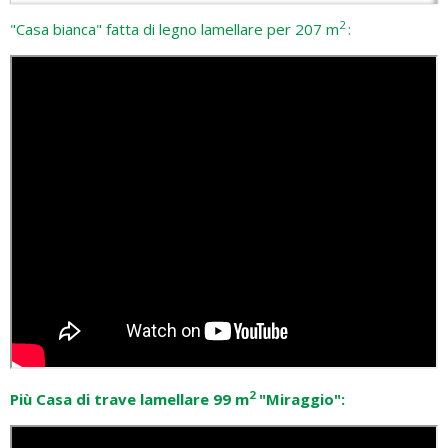
2
"Casa bianca" fatta di legno lamellare per 207 m
:
2
Più Casa di trave lamellare 99 m
"Miraggio":