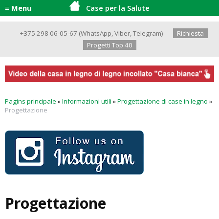
≡ Menu
Case per la Salute
+375 298 06-05-67
(
WhatsApp
,
Viber
,
Telegram
)
Richiesta
Progetti Top 40
Pagins principale
»
Informazioni utili
»
Progettazione di case in legno
»
Progettazione
Progettazione