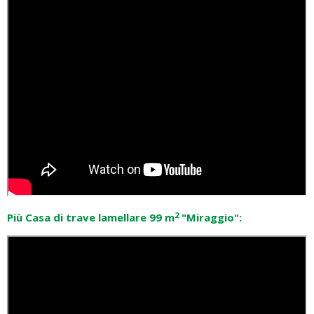
2
Più Casa di trave lamellare 99 m
"Miraggio":