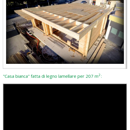
2
"Casa bianca" fatta di legno lamellare per 207 m
: