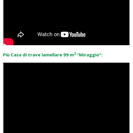
2
Più Casa di trave lamellare 99 m
"Miraggio":