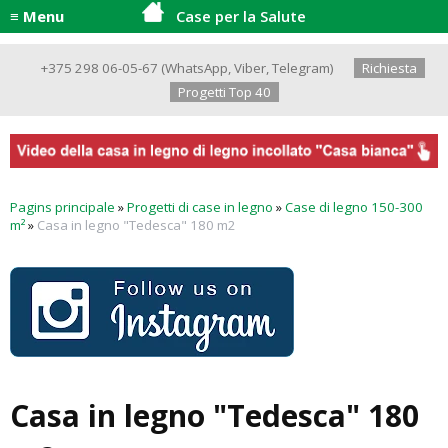
≡ Menu
Case per la Salute
+375 298 06-05-67
(
WhatsApp
,
Viber
,
Telegram
)
Richiesta
Progetti Top 40
Pagins principale
»
Progetti di case in legno
»
Case di legno 150-300
m²
»
Casa in legno "Tedesca" 180 m2
Casa in legno "Tedesca" 180