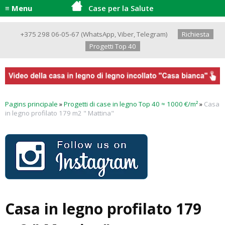
≡ Menu
Case per la Salute
+375 298 06-05-67
(
WhatsApp
,
Viber
,
Telegram
)
Richiesta
Progetti Top 40
Pagins principale
»
Progetti di case in legno Top 40 ≈ 1000 €/m²
»
Casa
in legno profilato 179 m2 " Mattina"
Casa in legno profilato 179