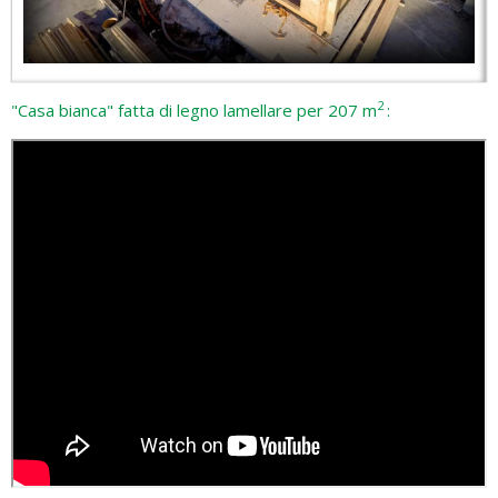
2
"Casa bianca" fatta di legno lamellare per 207 m
: