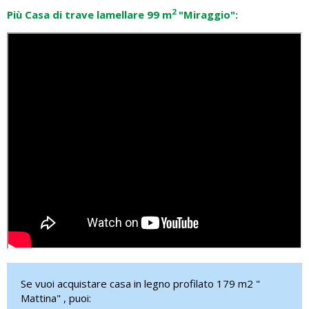
2
Più Casa di trave lamellare 99 m
"Miraggio":
Se vuoi acquistare casa in legno profilato 179 m2 "
Mattina" , puoi: