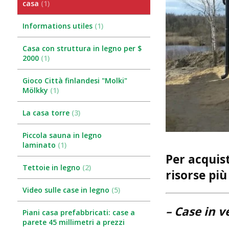
casa
1
Informations utiles
1
Casa con struttura in legno per $
2000
1
Gioco Città finlandesi "Molki"
Mölkky
1
La casa torre
3
Piccola sauna in legno
laminato
1
Per acquis
Tettoie in legno
2
risorse più
Video sulle case in legno
5
– Case in 
Piani casa prefabbricati: case a
parete 45 millimetri a prezzi