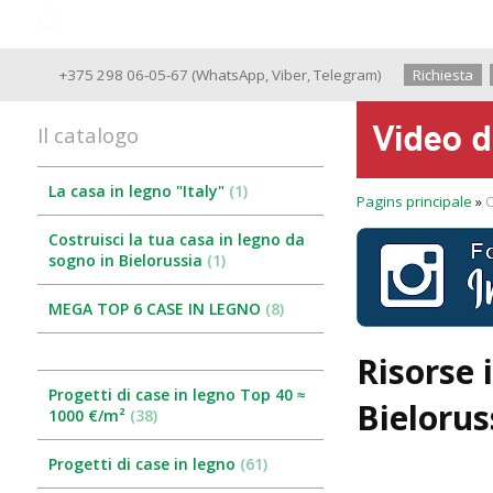
Case in legno Archiline
+375 298 06-05-67
(
WhatsApp
,
Viber
,
Telegram
)
Richiesta
il catalogo
La casa in legno "Italy"
1
Pagins principale
»
C
Costruisci la tua casa in legno da
sogno in Bielorussia
1
MEGA TOP 6 CASE IN LEGNO
8
Risorse 
Progetti di case in legno Top 40 ≈
Bielorus
1000 €/m²
38
Progetti di case in legno
61