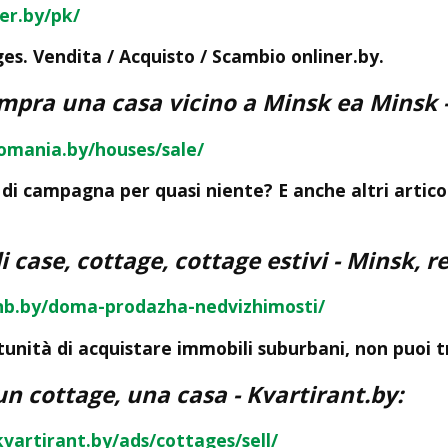
ner.by/pk/
es. Vendita / Acquisto / Scambio onliner.by.
ompra una casa vicino a Minsk ea Minsk 
omania.by/houses/sale/
i campagna per quasi niente? E anche altri articoli
i case, cottage, cottage estivi - Minsk, 
nb.by/doma-prodazha-nedvizhimosti/
tunità di acquistare immobili suburbani, non puoi tr
n cottage, una casa - Kvartirant.by:
vartirant.by/ads/cottages/sell/