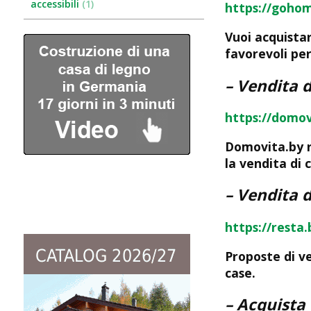
accessibili
1
https://goho
Vuoi acquista
favorevoli per
– Vendita 
https://domov
Domovita.by r
la vendita di 
– Vendita d
https://resta
Proposte di ve
case.
– Acquista