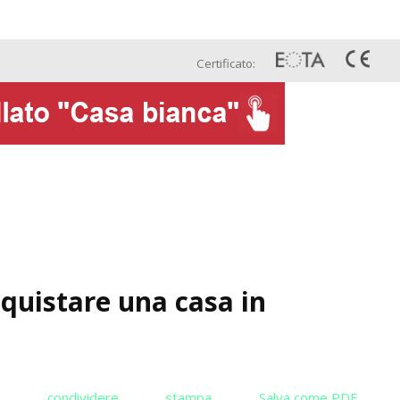
Ita
getti
Contatti
Certificato:
cquistare una casa in
o
condividere
stampa
Salva come PDF