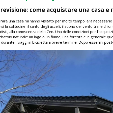
 revisione: come acquistare una casa e n
are una casa mi hanno visitato per molto tempo: era necessario un c
i la solitudine, il canto degli uccelli, il suono del vento tra le chiom
isti, alla conoscenza dello Zen. Una delle condizioni per l'acquisi
rbatoio naturale: un lago o un fiume, una foresta e in generale q
 durante i viaggi in bicicletta a breve termine. Dopo essermi posto 