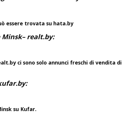
può essere trovata su hata.by
e Minsk
– realt.by:
lt.by ci sono solo annunci freschi di vendita di
kufar.by:
insk su Kufar.